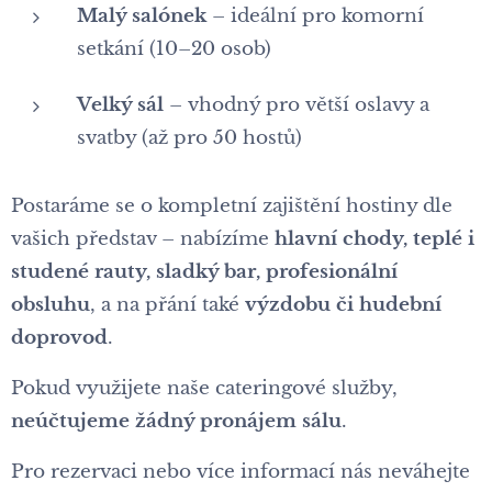
Malý salónek
– ideální pro komorní
setkání (10–20 osob)
Velký sál
– vhodný pro větší oslavy a
svatby (až pro 50 hostů)
Postaráme se o kompletní zajištění hostiny dle
vašich představ – nabízíme
hlavní chody, teplé i
studené rauty, sladký bar, profesionální
obsluhu
, a na přání také
výzdobu či hudební
doprovod
.
Pokud využijete naše cateringové služby,
neúčtujeme žádný pronájem sálu
.
Pro rezervaci nebo více informací nás neváhejte